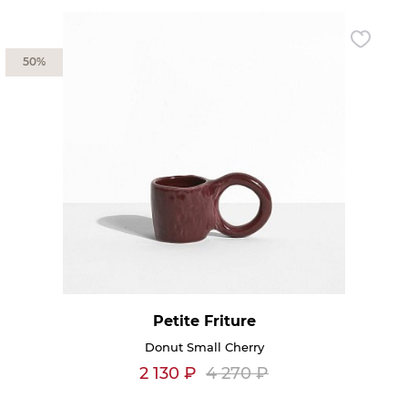
50%
Petite Friture
Donut Small Cherry
2 130
₽
4 270
₽