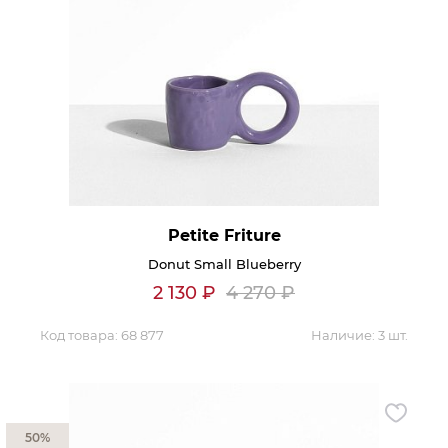
Petite Friture
Donut Small Blueberry
2 130
₽
4 270
₽
Код товара:
68 877
Наличие:
3 шт.
50%