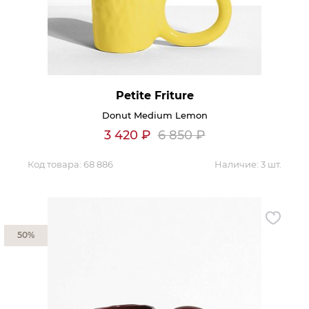
Petite Friture
Donut Medium Lemon
3 420
₽
6 850
₽
Код товара:
68 886
Наличие:
3 шт.
50%