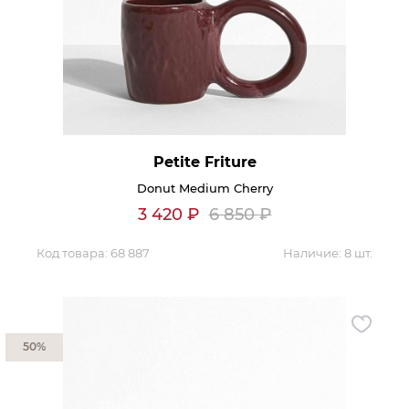
Petite Friture
Donut Medium Cherry
3 420
₽
6 850
₽
Код товара:
68 887
Наличие:
8 шт.
50%