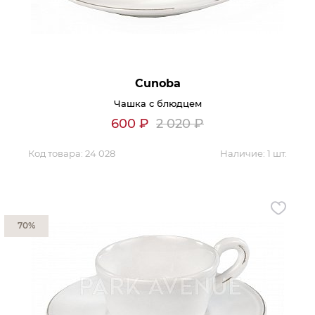
Гостиная
Мягкая мебель
Кухня
Диваны
Спальня
Посуда
Cunoba
Детская
Аксессуары
Чашка с блюдцем
Прихожая
Кресла
600
₽
2 020
₽
Кабинет
Ковры
Мебель
Код товара:
24 028
Аксессуары для столовой
Наличие:
1 шт.
Кровати
Свет
70%
Как купить
Отзывы
Доставка
Политика обработки
персональных данных
Оплата
Реквизиты
Вопросы и ответы
3D Тур